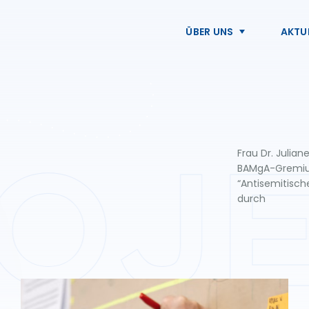
ÜBER UNS
AKTU
Frau Dr. Julian
OJ
BAMgA-Gremiu
“Antisemitisc
durch