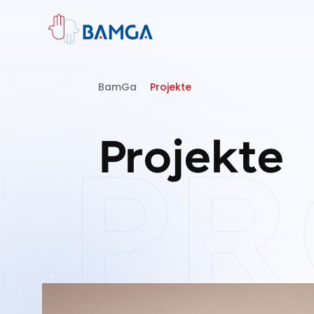
BamGa
Projekte
Projekte
E
PR